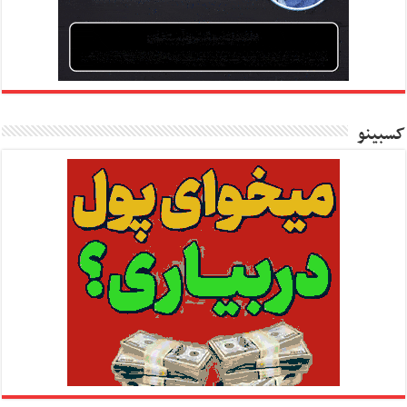
کسبینو