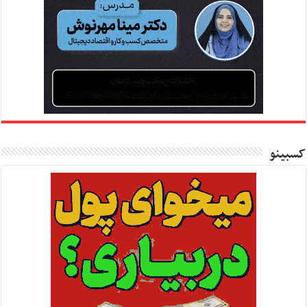
کسبینو