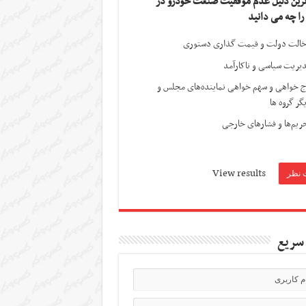
ترین دلیل عدم موفقیت صنعت خودرو در
 را چه می دانید
الت دولت و قیمت گذاری دستوری
یریت سیاسی و ناکارآمد
ج خواهی و سهم خواهی نماینده‌های مجلس و
گر گروه ها
ریم‌ها و فشارهای خارجی
View results
سریع