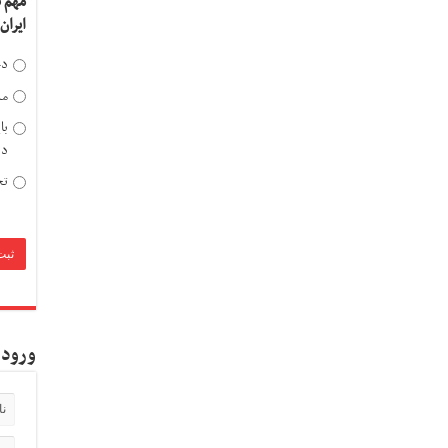
مهم 
ایران
دخ
مد
با
دی
تح
ورود 