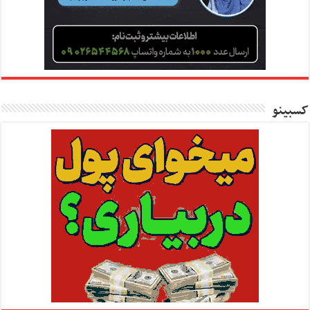
کسبینو