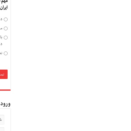
مهم 
ایران
دخ
مد
با
دی
تح
ورود 