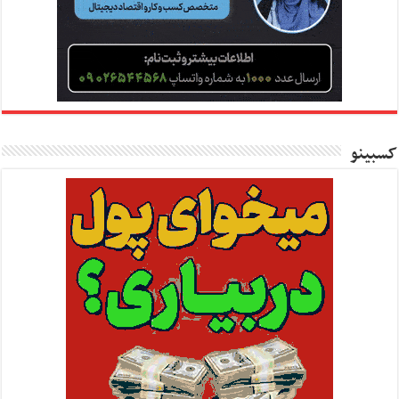
کسبینو