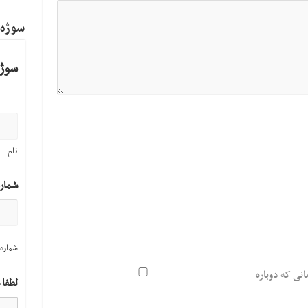
سوژه
سوژه
نام
شمار
شماره 
انی که دوباره
لطفا 