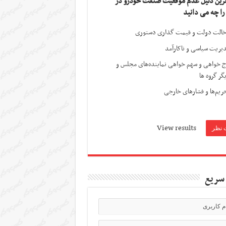
ترین دلیل عدم موفقیت صنعت خودرو در
 را چه می دانید
الت دولت و قیمت گذاری دستوری
یریت سیاسی و ناکارآمد
ج خواهی و سهم خواهی نماینده‌های مجلس و
گر گروه ها
ریم‌ها و فشارهای خارجی
View results
سریع