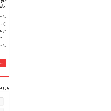
مهم 
ایران
دخ
مد
با
دی
تح
ورود 