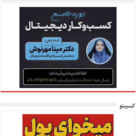
کسبینو