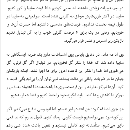
بدون گل برابر سایپا در نشست خبری این دیدار حاضر شد و اظهار کرد: هر
دو تیم تغییرات زیادی داشتند اما سعی کردیم نقاط قوت سایپا را کور کنیم.
سایپا در اکثر بازی‌هایش موفق به گلزنی شده است. موقعیتی به سایپا در
طول نیمه نخست ندادیم. فرصت‌های مناسبی داشتیم اما حسرت آن‌ها را
خوردیم. وقتی در یک بازی ۴ فرصت گلزنی خوب را به گل تبدیل نکنیم
بازیکن زیر استرس و فشار قرار می‌گیرد.
وی ادامه داد: در دقایق پایانی روی اشتباهات داور یک ضربه ایستگاهی به
سایپا داده شد که خدا را شکر گل نخوردیم. در فوتبال اگر گل نزنی، گل
می‌خوری اما خدا را شکر این قاعده امروز برای ما اجرا نشد. اینکه بازیکنان
جوان ما در ضربات پایانی بی‌دقت بودند، نمی‌توان آن را بی‌تجربگی قلمداد
کرد. آن‌ها تمرکز ندارند و این فرصت‌سوزی‌ها باعث شده تا اعتماد به نفس و
تمرکز ما کاهش پیدا کند. باید انگیزه خود را حفظ کنیم و فقط شعار ندهیم.
مهاجری اضافه کرد: من انتقادپذیر هستم اما اتوبوسی دفاع نمی‌کنم. اگر
این‌گونه بود نمی‌توانستیم فرصت گلزنی ایجاد کنیم. قبول ندارم که تدافعی
بازی می‌کنیم. متأسفانه تیم کاملی نیستیم و همین باعث شده علی رغم