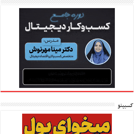
کسبینو