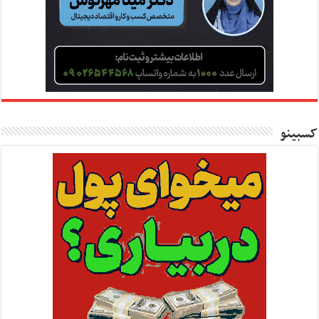
کسبینو