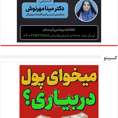
کسبینو