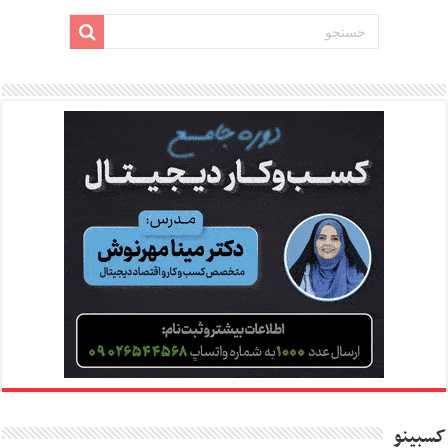
کسبینو