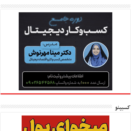
کسبینو