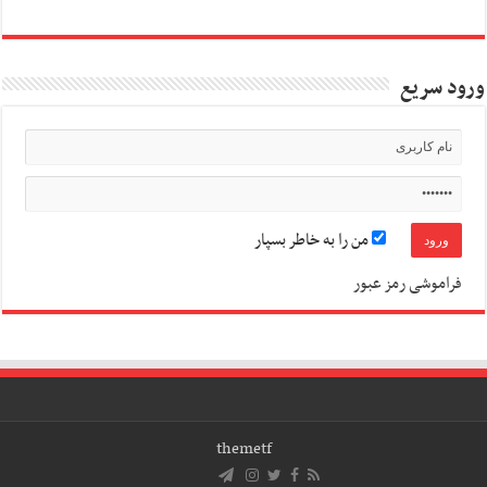
ورود سریع
من را به خاطر بسپار
فراموشی رمز عبور
themetf