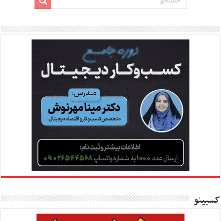
کسبینو