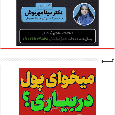
کسبینو