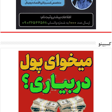
کسبینو