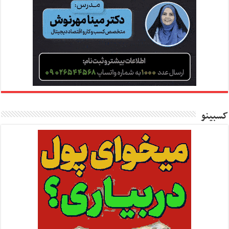
کسبینو