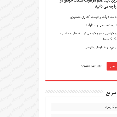
ترین دلیل عدم موفقیت صنعت خودرو در
 را چه می دانید
الت دولت و قیمت گذاری دستوری
یریت سیاسی و ناکارآمد
ج خواهی و سهم خواهی نماینده‌های مجلس و
گر گروه ها
ریم‌ها و فشارهای خارجی
View results
سریع