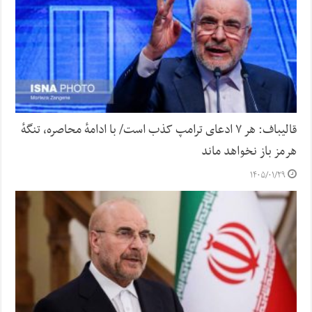
قالیباف: هر ۷ ادعای ترامپ کذب است/ با ادامهٔ محاصره، تنگهٔ
هرمز باز نخواهد ماند
۱۴۰۵/۰۱/۲۹