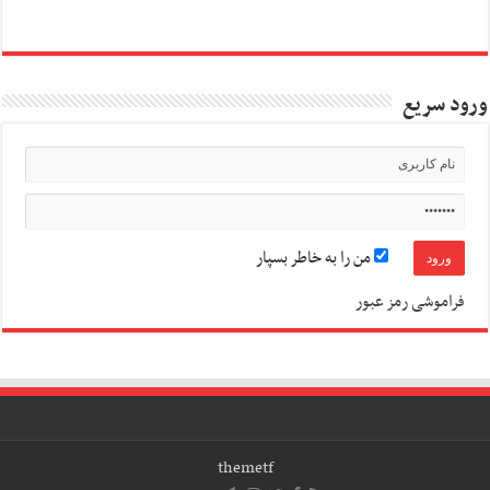
ورود سریع
من را به خاطر بسپار
فراموشی رمز عبور
themetf