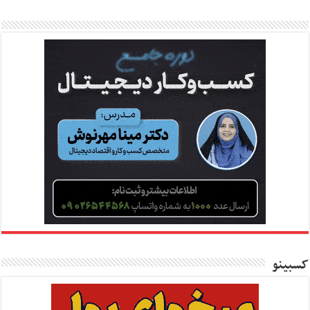
کسبینو