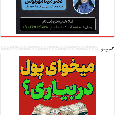
کسبینو