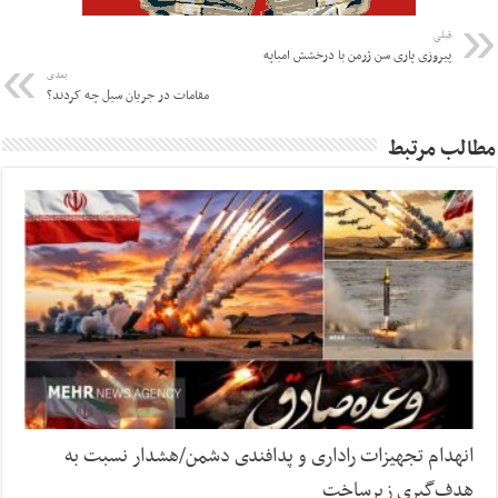
قبلی
پیروزی پاری سن ژرمن با درخشش امباپه
بعدی
مقامات در جریان سیل چه کردند؟
مطالب مرتبط
انهدام تجهیزات راداری و پدافندی دشمن/هشدار نسبت به
هدف‌گیری زیرساخت‌