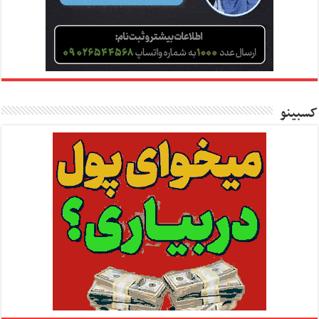
کسبینو