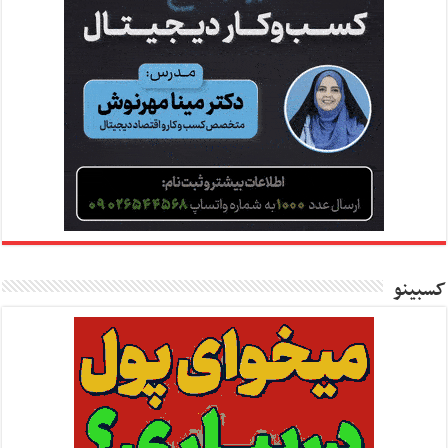
کسبینو