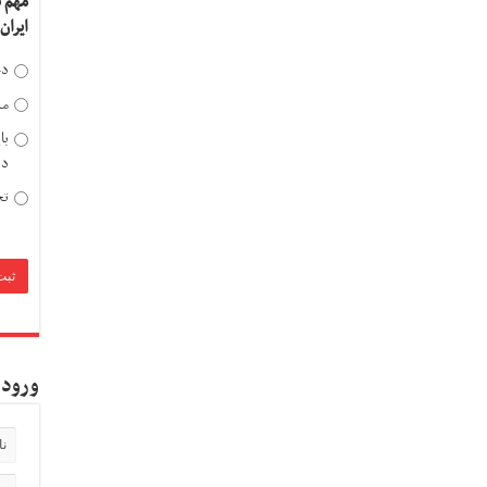
مهم 
ایران
دخ
مد
با
دی
تح
ورود 