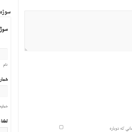
سوژه
سوژه
نام
شمار
شماره 
لطفا 
انی که دوباره