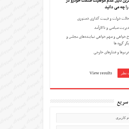
ترین دلیل عدم موفقیت صنعت خودرو در
 را چه می دانید
الت دولت و قیمت گذاری دستوری
یریت سیاسی و ناکارآمد
ج خواهی و سهم خواهی نماینده‌های مجلس و
گر گروه ها
ریم‌ها و فشارهای خارجی
View results
سریع