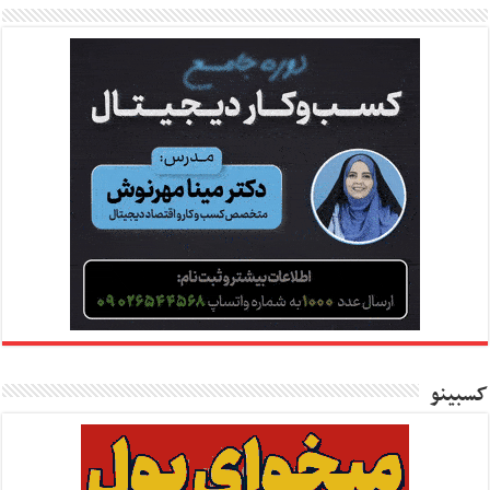
کسبینو