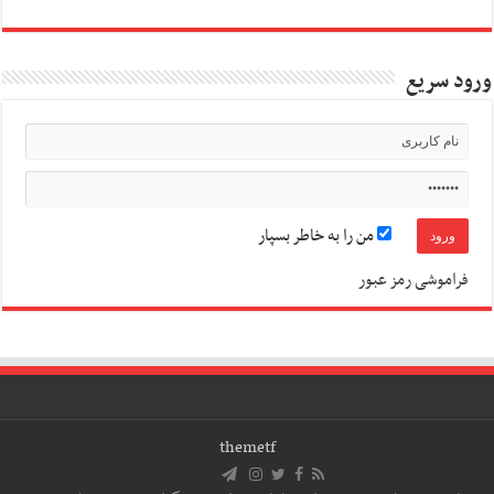
ورود سریع
من را به خاطر بسپار
فراموشی رمز عبور
themetf