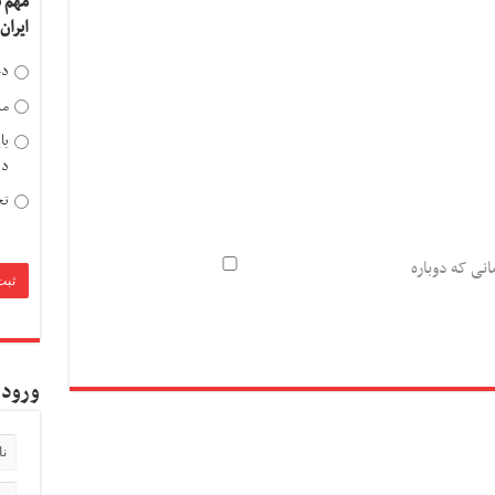
مهم 
ایران
دخ
مد
با
دی
تح
انی که دوباره
ورود 