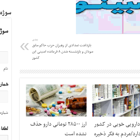
سوژه
سوژه
بعدی
بازداشت تعدادی از رهبران حزب حاکم سابق
سودان و بازنشسته شدن ۸ فرمانده امنیتی این
کشور
نام
شمار
شماره 
دارویی خوبی در کشور
ارز ۲۸۵۰۰ تومانی دارو حذف
لطفا 
ارد/مردم به فکر ذخیره
نشده است