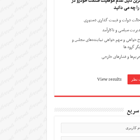
ترین دلیل عدم موفقیت صنعت خودرو در
 را چه می دانید
الت دولت و قیمت گذاری دستوری
یریت سیاسی و ناکارآمد
ج خواهی و سهم خواهی نماینده‌های مجلس و
گر گروه ها
ریم‌ها و فشارهای خارجی
View results
سریع