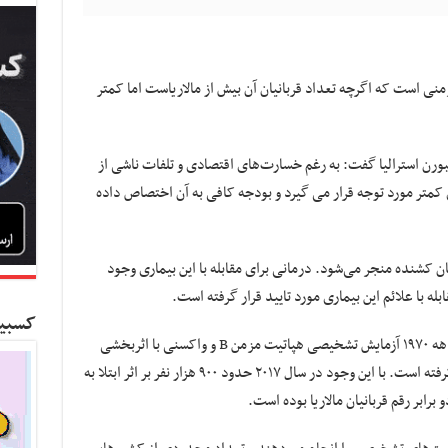
 کار نیوز، هپاتیت B بیماری مزمنی است که اگرچه تعداد قربانیان آن بیش از مالاریاست اما کمتر
بورن استرالیا گفت: به رغم خسارت‌های اقتصادی و تلفات ناشی از
این بیماری کمتر مورد توجه قرار می گیرد و بودجه کافی به آن اختصاص داده
نوعی سرطان کشنده منجر می‌شود. درمانی برای مقابله با این بیماری وجود
له با علائم این بیماری مورد تایید قرار گرفته‌ است.
کسبین
بنابر اعلام سازمان جهانی بهداشت (WHO) از دهه ۱۹۷۰ آزمایش تشخیصی هپاتیت مزمن B و واکسنی با اثربخشی
۹۵ درصدی از اوایل دهه ۱۹۸۰ در دسترس قرار گرفته‌ است. با این وجود در سال ۲۰۱۷ حدود ۹۰۰ هزار نفر بر اثر ابتلا به
رابر رقم قربانیان مالاریا بوده‌ است.