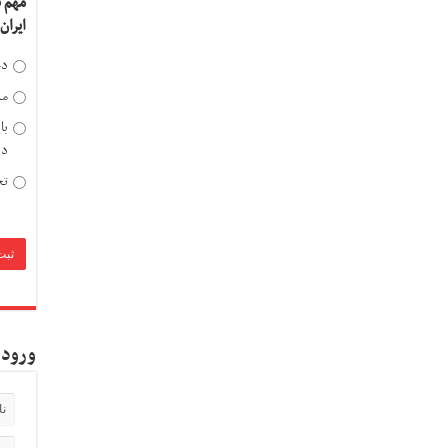
مهم 
ایران
دخ
مد
با
دی
تح
ورود 