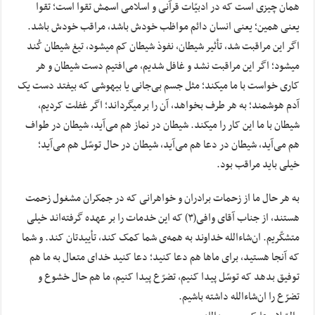
همان چیزی است که در ادبیّات قرآنی و اسلامی اسمش تقوا است؛ تقوا
یعنی همین؛ یعنی انسان دائم مواظب خودش باشد، مراقب خودش باشد.
اگر این مراقبت شد، تأثیر شیطان، نفوذ شیطان کم میشود، تیغ شیطان کُند
میشود؛ اگر این مراقبت نشد و غافل شدیم، می‌‌افتیم دست شیطان و هر
کاری خواست با ما میکند؛ مثل جسم بی‌‌جانی یا بیهوشی که بیفتد دست یک
آدم هوشمند؛ به هر طرف بخواهد، آن را برمیگرداند؛ اگر غفلت کردیم،
شیطان با ما این کار را میکند. شیطان در نماز هم می‌‌آید، شیطان در طواف
هم می‌‌آید، شیطان در دعا هم می‌‌آید، شیطان در حال توسّل هم می‌‌آید؛
خیلی باید مراقب بود.
به ‌هر حال ما از زحمات برادران و خواهرانی که در جمکران مشغول زحمت
هستند، از جناب آقای وافی(۳) که این خدمات را بر عهده گرفته‌اند خیلی
متشکّریم. ان‌شاءالله خداوند به همه‌‌ی شما کمک کند، تأییدتان کند. و شما
که آنجا هستید، برای ماها هم دعا کنید؛ دعا کنید خدای متعال به ما هم
توفیق بدهد که توسّل پیدا کنیم، تضرّع پیدا کنیم، ما هم حال خشوع و
تضرّع را ان‌شاءالله داشته باشیم.