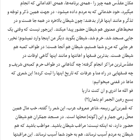
مکان مقدّس همه چیز را -همه‌‌ی برنامه‌‌ها، همه‌‌ی اقداماتی که انجام
میگیرد، خود خدماتی که به مردم داده میشود- در جهت همین ذکر و توجّه و
تذکّر و مانند اینها قرار بدهند؛ چون شیطان بالاخره در همه جا هست و در
محیط‌های معنوی هم شیطان حضور پیدا میکند. این‌جور نیست که وقتی یک
جایی مسجد شد، حَرم شد، شیطان بگوید دیگر من اینجا وارد نمیشوم؛ نخیر،
هر جایی که من و شما هستیم، شیطان هم آنجا هست؛ در طواف کعبه هم
شیطان هست. بدترین فسقها و اهانتها و مانند اینها گاهی اوقات در
مقدّس‌‌ترین مراکز انجام گرفته؛ چه گناهانی در طواف حرم کعبه‌‌ی شریف و
چه فسقهایی در راه منا و عرفات که تاریخ اینها را ثبت کرده! این شعری که
ماها در مُغنی میخوانیم:
فو الله ما ادری و ان کنت داریا
بسبع رمَین الجمر ام بثمان(۲)
که عُمربن‌ابی‌ ربیعه، شاعر معروف عرب، این شعر را گفته، خب مال همین
محلّ رمی جمار و این [گونه] محلها است. در مسجد جمکران هم شیطان
حضور دارد، نه اینکه نیست؛ مراقب شیطان باشید. مواظب باشید که هم
شیطان به مردم آسیب نرساند، هم به خودِ شما آسیب نرساند. این مراقبتها