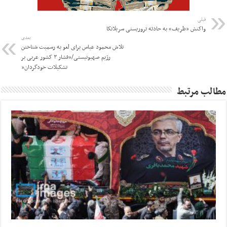
قبلی
واکنش «ظریف» به حادثه تروریستی سریلانکا
بعدی
تلاش محمود عباس برای لغو به رسمیت شناختن
رژیم صهیونیستی/”فشار ۳ کشور عربی بر
تشکیلات خودگردان”
مطالب مرتبط