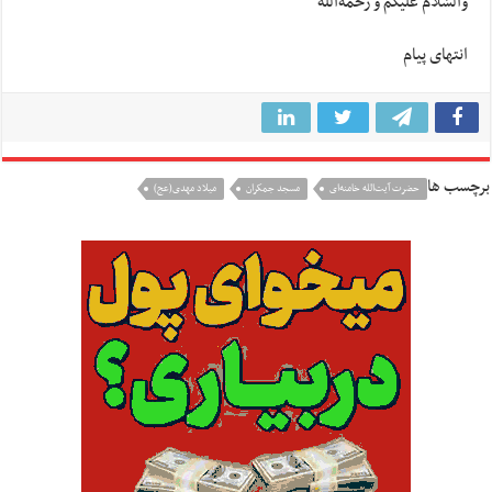
والسّلام علیکم و‌ رحمه‌الله
انتهای پیام
برچسب ها
حضرت آيت‌الله خامنه‌ای
مسجد جمكران
میلاد مهدی(عج)