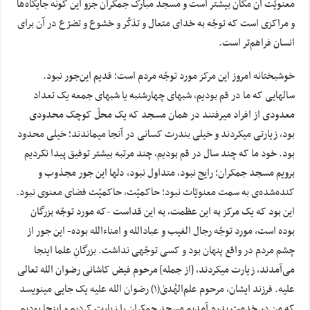
معنویّت آن مکان بیشتر است و مسجد مبارک جمکران جزو این گونه جایگاه‌‌ها
و مراکزی است که توجّه به خدای متعال و تذکّر و خشوع و تضرّع در آن برای
انسان فراهم‌‌تر است.
خوشبختانه امروز این مرکز مورد توجّه مردم است؛ قدیم این‌جور نبود.
سالهایی که ما در قم بودیم، شبهای چهارشنبه یا شبهای جمعه یک تعداد
معدودی از افراد میرفتند در همان مسجد که یک محلّ کوچک محدودی
بود، زیارتی میکردند و خیلی بندرت کسانی در آنجا میماندند؛ خیلی محدود
بود. خود ما که چند سال در قم بودیم، چند مرتبه بیشتر توفیق پیدا نکردیم
برویم مسجد جمکران؛ رایج نبود، متداول نبود، دلها این جور مجذوب و
کنده‌شده‌‌ی به سمت معنویّات نبود؛ حاکمیّت، حاکمیّت فضای معنوی نبود.
این بود که یک مرکز به این عظمت، به این قداست -که مورد توجّه بزرگان
بوده است، مورد توجّه رجال‌ الغیب و عبادالله و امناءالله بوده- این جور از
چشم مردم در واقع پنهان بود و کسی توجّهی نداشت. بزرگانِ علما اینجا
می‌‌آمدند، زیارت میکردند، [از جمله] مرحوم فیض کاشانی رضوان الله تعالی
علیه. فرزند ایشان، مرحوم علم‌الهُدیٰ(۱) رضوان الله علیه یک جایی مینویسد
که من در خدمت پدرم آمدیم مسجد جمکران را زیارت کردیم و اینجا بودیم.