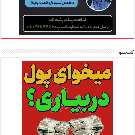
کسبینو