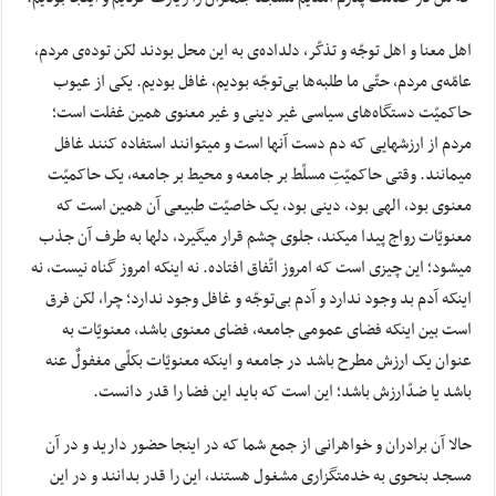
اهل معنا و اهل توجّه و تذکّر، دلداده‌ی به این محل بودند لکن توده‌‌ی مردم،
عامّه‌‌ی مردم، حتّی ما طلبه‌‌ها بی‌‌توجّه بودیم، غافل بودیم. یکی از عیوب
حاکمیّت دستگاه‌های سیاسی غیر دینی و غیر معنوی همین غفلت است؛
مردم از ارزشهایی که دم دست آنها است و میتوانند استفاده کنند غافل
میمانند. وقتی حاکمیّتِ مسلّط بر جامعه و محیط بر جامعه، یک حاکمیّت
معنوی بود، الهی بود، دینی بود، یک خاصیّت طبیعی آن همین است که
معنویّات رواج پیدا میکند، جلوی چشم قرار میگیرد، دلها به طرف آن جذب
میشود؛ این چیزی است که امروز اتّفاق افتاده. نه اینکه امروز گناه نیست، نه
اینکه آدم بد وجود ندارد و آدم بی‌‌توجّه و غافل وجود ندارد؛ چرا، لکن فرق
است بین اینکه فضای عمومی جامعه، فضای معنوی باشد، معنویّات به
عنوان یک ارزش مطرح باشد در جامعه و اینکه معنویّات بکلّی مغفولٌ‌ عنه
باشد یا ضدّارزش باشد؛ این است که باید این فضا را قدر دانست.
حالا آن برادران و خواهرانی از جمع شما که در اینجا حضور دارید و در آن
مسجد بنحوی به خدمتگزاری مشغول هستند، این را قدر بدانند و در این