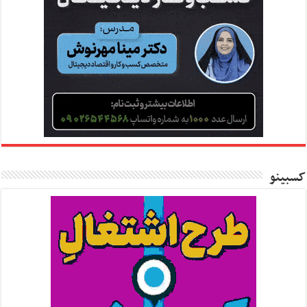
کسبینو