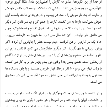
او جدا از این انگیزه‌ها، عشق به کارش را اصلی‌ترین عامل شکل‌گیری روحیه
کارآفرینی در وجودش می‌داند. عشقی که مشکلات و مصائب خاص خودش
را دارد، اما یک تار مویش را با مشاغل پرسود و کم هزینه‌ای مانند واسطه‌گری
عوض نمی‌کند: بارها به من گفتند کارت را جمع کن و بیا سر فلان کار دیگر
که سود بیشتری دارد، مثلا بساز بفروشی، اما قبول نکردم و نخواهم‌کرد چون
من عاشق کار تولیدم . الان ۸۷ سال سن دارم اما هرروز به کارخانه می‌روم.
حالا یک بار کارم را از من گرفتند، مهم نیست عطر را جایگزین آن کردم، اگر
روزی این‌یکی را هم بگیرند، کار دیگری جایگزینش می کنم. تا نفس دارم این
کار را ادامه می دهم چون عشق آن را دارم. این عشق متکی بر نوع دیدگاهم
از زندگی است. عشق یعنی چه؟ وقتی می بینم چهار نفر برایم کار می کنند،
یا وقت نهار می بینم ۱۰۰ نفر درحال نهار خوردن هستند و یا پای دستگاه ها
مشغول به بسته بندی‌اند، این یعنی عشق، نه سود آخر سال. این کار معشوق
من است.
و در ادامه، همین عشق بود که رفوگران را در ایران نگه داشت، او این فرصت
را داشت تا ایران را ترک کند و در آمریکا یا هر کشور دیگری که بهای بیشتری
به تلاش‌هایش می‌دادند، به زندگی و فعالیتش ادامه دهد. او پس از