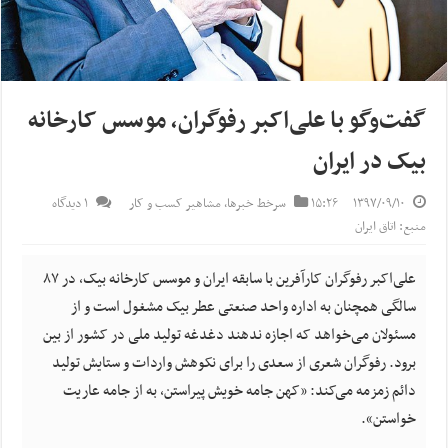
گفت‌وگو با علی‌اکبر رفوگران، موسس کارخانه
بیک در ایران
۱۳۹۷/۰۹/۱۰
۱۵:۲۶
سرخط خبرها
,
مشاهیر کسب و کار
۱ دیدگاه
منبع: اتاق ایران
علی‌اکبر رفوگران کارآفرین با سابقه ایران و موسس کارخانه بیک، در ۸۷
سالگی همچنان به اداره واحد صنعتی عطر بیک مشغول است و از
مسئولان می‌خواهد که اجازه ندهند دغدغه تولید ملی در کشور از بین
برود. رفوگران شعری از سعدی را برای نکوهش واردات و ستایش تولید
دائم زمزمه می‌کند: «کهن جامه خویش پیراستن، به از جامه عاریت
خواستن».