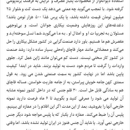
استفاده دیوانه‌وار از محصولات یکبار مصرف و گرایش به فرهنگ برند‌پوشی
گرفته شود. با تعجب می‌گوید چه معنی می‌دهد یک دست کت و شلوار ۲۵
میلیون تومان قیمت داشته باشد، یا یک پرس غذا ۵۰۰ هزار تومن باشد؟
دغدغه‌های این روزهایش وضعیت بیکاری جوانان است، و بی‌توجهی
مسئولان به تجربیات او و امثال او. به ما می‌گوید شما نسل سوخته‌اید و
مقصرش هم ما هستیم. باور دارد صنعت‌گرایی در کشور مشکل بیکاری را حل
می‌کند و معضلاتی مانند مهار قاچاق راه‌حلی بسیار ساده دارد: رشد صنعت
در کشور کار سختی نیست. دست کم می‌توان مانند ژاپن عمل کرد. جلوی
واردات را گرفت تا مردم خود دست به تولید بزنند. شاید در ابتدا کیفیت
پایین باشد اما در نهایت کشور به سمت صنعتی شدن می رود. به قول
سعدی کهن جامه خویش پیراستن، به از جامه عاریت خواستن. مساله قاچاق
هم به سادگی قابل حل است. ۳۰ قلم جنس که در داخل کشور نمونه مشابه
آن تولید می شود را معرفی کنید و بگویید تا ۶ ماه فرصت دارید نمونه
خارجی آنها را بفروشید، بعد از این مدت اگر این اقلام را در مغازه ای ببینیم،
پلیس آن را ضبط می‌کند. مغازه دار یکبار که با پلیس مواجه شود دیگر جنس
خارجی نمی آورد. یا شاید آن جنس هنوز در ایران تولید نشده باشد، اما وقتی