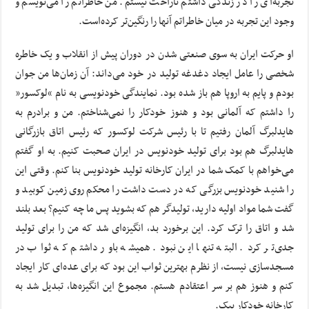
تجربه‌ای را در زندگی داشتم ناراحت نیستم. من خاطراتم را می‌نویسم و
وجود این تجربه در میان خاطراتم آنها را رنگین‌تر کرده‌است.
او حرکت ایران به سوی صنعتی شدن در دوران پیش از انقلاب و یک خاطره
شخصی را عامل ایجاد دغدغه تولید در خود می‌داند: آن زمان‌ها من جوان
بودم و پایم به اروپا هم باز شده بود. نمایندگی خودنویسی به نام “لوکسور”
را داشتم که آلمانی بود و هنوز خودکار را نمی‌شناختم. من و برادرم به
هایدلبرگ آلمان رفتیم تا با رئیس شرکت لوکسور که رئیس اتاق بازرگانی
هایدلبرگ هم بود برای تولید خودنویس در ایران صحبت کنیم. به او گفتم
می‌خواهم با کمک شما در ایران کارخانه تولید خودنویس بنا کنم. وقتی این
را شنید خودنویس بزرگی که در دست داشت را محکم روی زمین کوبید و
گفت شما مواد اولیه دارید، تولیدگر هم که بشوید پس ما چه کنیم؟ بعد بلند
شد و اتاق را ترک کرد. این برخورد بد، انگیزه‌ای شد که من را برای تولید
جدی‌تر کرد. البته تنها این نبود. همیشه باور داشتم که ثواب در
مسجدسازی نیست، از نظرم بهترین ثواب این بود که برای عده‌ای کار ایجاد
کنم و هنوز هم بر سر اعتقادم هستم. مجموع این انگیزه‌ها، تبدیل شد به
کارخانه خودکار بیک.