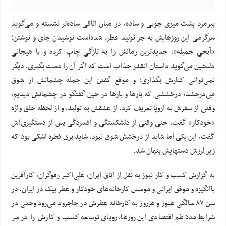
پیرمرد پشت میزی چوبی و ساده، در میان اتاقی ساده‌تر نشسته و می‌گوید
سرگرمی این روزهایش به جز تولید عطر، شده‌است نوشیدن چای و نوشتن؛
“آبجی جمیله”، جدیدترین رمانش را به تازگی چاپ کرده و با هیجانی
دلنشین می‌گوید داستان انقدر جذاب است که اگر آن را دست بگیری، دیگر
نمی‌توانی کنارش بگذاری؛ و موقع گفتن این جمله چشمانش از شوق
می‌درخشد، درخششی که بارها و بارها در حین گفتگو در چشمانش دیدیم،
وقتی از سفرش به اروپا تعریف کرد، از عشقش به تولید، و از لحظه خلق واژه
“خودکار” گفت، حتی وقتی از دلشکستگی و افسردگی پس از دستگیری‌اش
گفت، این ‌یکی اما شاید از درخشش شوق نبود، شاید برق قطره اشکی بود که
زیر لرزش دستهایش پنهان شد.
به گزارش کسب و کار نیوز به نقل از اتاق ایران، علی‌اکبر رفوگران، کارآفرین
با‌انگیزه و موفق ایرانی و موسس کارخانه‌های خودکار و عطر بیک در ایران، در
سن ۸۷ سالگی هنوز و هرروز به کارخانه عطرش در جاجرود می‌رود وحتی در
شرایط متلاطم اقتصادی این روزها، رویای توسعه کسب و کارش را در سر