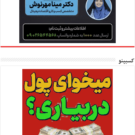
کسبینو