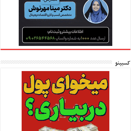
کسبینو