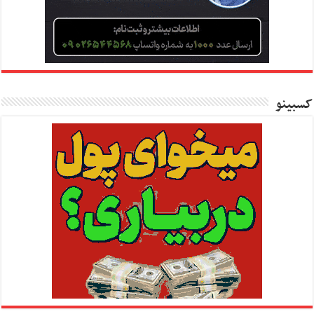
کسبینو