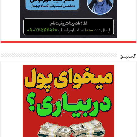
کسبینو