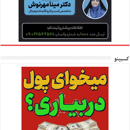
کسبینو