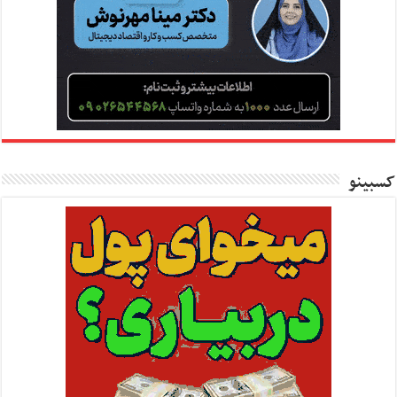
کسبینو