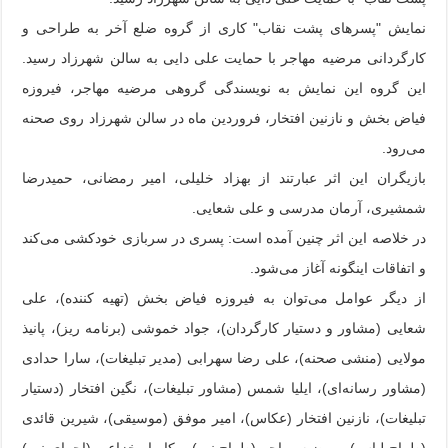
نمایش "پسرهای پشت نقاب" کاری از گروه ضلع آخر به طراحی و
کارگردانی مرضیه مهاجر با حمایت علی دایی به سالن شهرزاد رسید.
این گروه این نمایش به نویسندگی گروهی مرضیه مهاجر، فیروزه
فیاض بخش و نازنین افتخار، فروردین ماه در سالن شهرزاد روی صحنه
می‌رود.
بازیگران این اثر عبارتند از بهزاد خلیلی، امیر رمضانی، حمیدرضا
شمشیری، آرمان مدرسی و علی شعایی.
در خلاصه این اثر چنین آمده است: پسری در سربازی خودکشی می‌کند
و اتفاقات اینگونه آغاز می‌شود.
از دیگر عوامل می‌توان به فیروزه فیاض بخش (تهیه کننده)، علی
شعایی (مشاور و دستیار کارگردان)، جواد خموشی (برنامه ریز)، پانیذ
مولایی (منشی صحنه)، علی رضا سهرابی (مدیر تبلیغات)، سارا حدادی
(مشاور رسانه‌ای)، ایلیا شمس (مشاور تبلیغات)، نگین افتخار (دستیار
تبلیغات)، نازنین افتخار (عکاس)، امیر موفق (موسیقی)، شیرین قائدی
(طراح لباس)، مرضیه مهاجر (طراح نور) و کامیار خزاعی (اجرای نور)