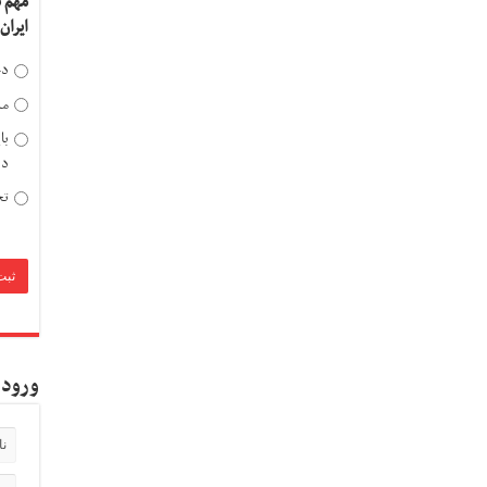
مهم 
ایران
دخ
مد
با
دی
تح
ورود 