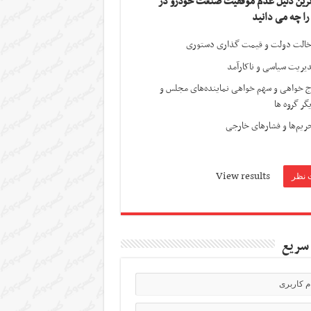
ترین دلیل عدم موفقیت صنعت خودرو در
 را چه می دانید
الت دولت و قیمت گذاری دستوری
یریت سیاسی و ناکارآمد
ج خواهی و سهم خواهی نماینده‌های مجلس و
گر گروه ها
ریم‌ها و فشارهای خارجی
View results
سریع