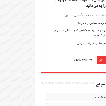
ترین دلیل عدم موفقیت صنعت خودرو در
 را چه می دانید
الت دولت و قیمت گذاری دستوری
یریت سیاسی و ناکارآمد
ج خواهی و سهم خواهی نماینده‌های مجلس و
گر گروه ها
ریم‌ها و فشارهای خارجی
View results
سریع