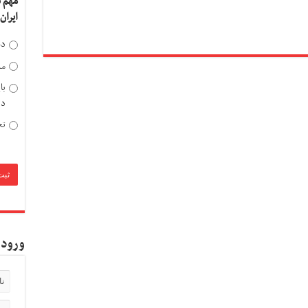
مهم 
ایران
دخ
مد
با
دی
تح
ورود 