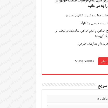
ترین دلیل عدم موفقیت صنعت خودرو در
 را چه می دانید
الت دولت و قیمت گذاری دستوری
یریت سیاسی و ناکارآمد
ج خواهی و سهم خواهی نماینده‌های مجلس و
گر گروه ها
ریم‌ها و فشارهای خارجی
View results
سریع