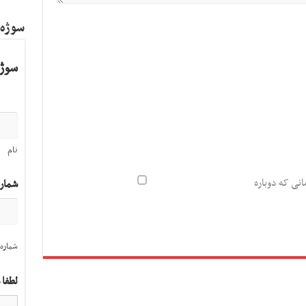
سوژه
سوژه
نام
انی که دوباره
شمار
شماره 
لطفا 