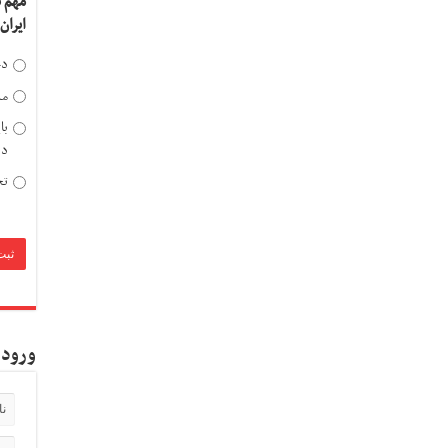
مهم 
ایران
دخ
مد
با
دی
تح
ورود 