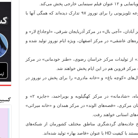
سیمای مراکز در مجموع ۲۱ سریال و مجموعه تلویزیونی را برای نوروز ۹۷ تدارک دیده‌اند که همگی آنها با
آبادان، «آجی بال» در مرکز آذربایجان شرقی، «اوجاداغ لار» و
ه‌های عاشقی» در مرکز اصفهان، ویژه ایام نوروز تولید شده و
ید» از تولیدات مرکز خراسان رضوی، «طنز خودمانی» در مرکز
ات مرکز قزوین هم در این ایام پخش خواهند شد.
‌های «کوچه باغ» و «خانه مادری» را برای پخش در نوروز در
همچنین «از سیر تا پیاز» در مرکز کرمانشاه، «شادمانه» در مرکز کهگیلویه و بویراحمد، «جایزه ۲» و
کسبین
رکز گیلان، «ایران ۴۷» در استان مرکزی، «قصه‌های الوند» در مرکز همدان و «خانه میراثی»
ه‌های استانی خواهند رفت.
با موضوع جاذبه‌های گردشگری مناطق مختلف کشورمان از شبکه‌های