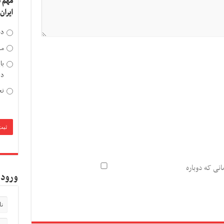
مهم 
ایران
دخ
مد
با
دی
تح
انی که دوباره
ورود 