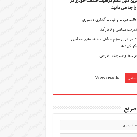
ترین دلیل عدم موفقیت صنعت خودرو در
 را چه می دانید
الت دولت و قیمت گذاری دستوری
یریت سیاسی و ناکارآمد
ج خواهی و سهم خواهی نماینده‌های مجلس و
گر گروه ها
ریم‌ها و فشارهای خارجی
View results
سریع