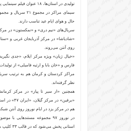
تولیدی در استان‌ها، ۱۸ عنوان فیلم سینمایی پویانمایی و ۱۲ عنوان فیلم سینمایی خارجی پخش می‌کند.
حال و هوای ایام عید تناسب دارند.
سریال‌های «نیم دری» و «نمکستون» در مرکز 
«شادیاشا» در مرکز آذربایجان غربی و «ستار
روی آنتن می‌روند.
«خیال ژیان» ویژه مرکز ایلام، «جدی نگیر
فارس و «خان بابا و ارثیه فامیلی» از تولید
مراکز کردستان و کرمان هم به ترتیب سریال
نظر گرفته‌اند.
«برفین» در م
هم در مرکز یزد در ایام نوروز روی آنتن شبک
در نوروز ۹۷ مجموعه مستندهایی 
استانی پخش می‌شود که در قالب ۳۳ کلیپ مستند با کیفیت HD با عنوان «قاصد بهار» تولید شده‌اند.