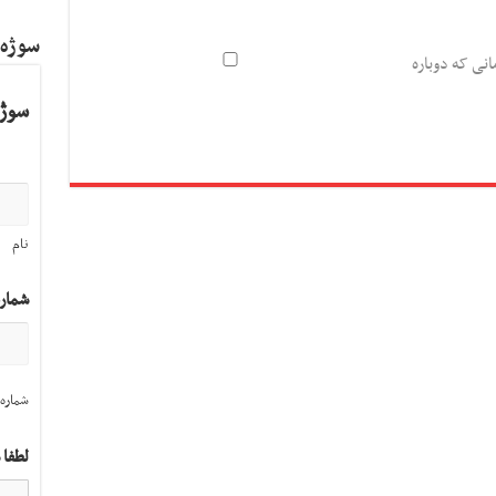
سوژه
انی که دوباره
سوژه
نام
شمار
شماره 
لطفا 