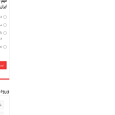
مهم 
ایران
دخ
مد
با
دی
تح
ورود 