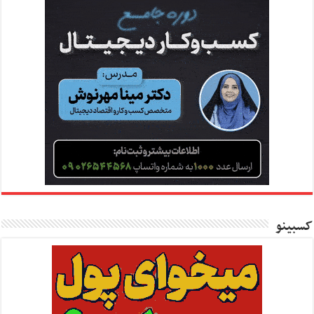
کسبینو