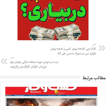
قبلی
کلنگ زنی کارخانه روغن کشی و تصفیه روغن
یکهزار تنی در شهرک صنعتی علی آباد
بعدی
بیست و دومین دوره مسابقات قرآنی بهاردر بهار
فرزندان کارکنان گازگلستان برگزارشد
مطالب مرتبط