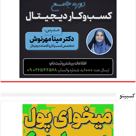
کسبینو