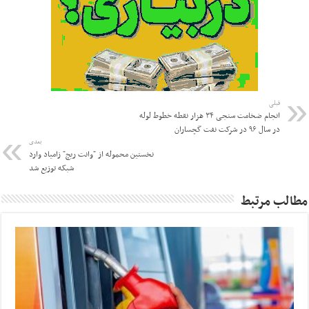
قبلی
انجام ضخامت سنجی ۳۴ هزار نقطه خطوط لوله
در سال ۹۶ در شرکت نفت گچساران
بعدی
نخستین محموله از "وانت ریچ" زامیاد وارد
شبکه توزیع شد
مطالب مرتبط