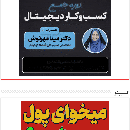
کسبینو