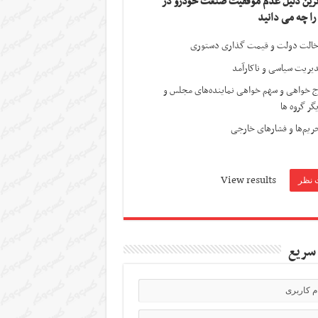
ترین دلیل عدم موفقیت صنعت خودرو در
 را چه می دانید
الت دولت و قیمت گذاری دستوری
یریت سیاسی و ناکارآمد
ج خواهی و سهم خواهی نماینده‌های مجلس و
گر گروه ها
ریم‌ها و فشارهای خارجی
View results
سریع