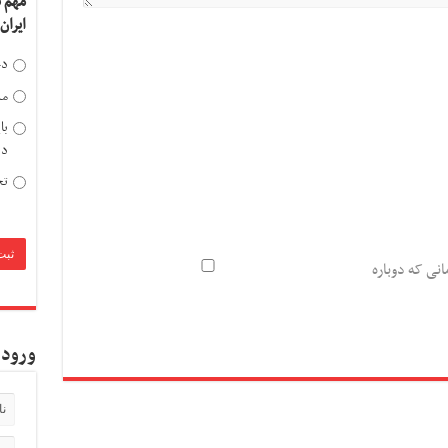
مهم 
ایران
دخ
مد
با
دی
تح
انی که دوباره
ورود 