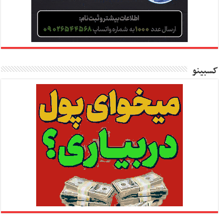
کسبینو