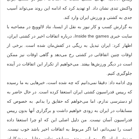
واکنش تندی نشان داد. او تهدید کرد که ادامه این روند می‌تواند آسیب
جدی به کشتی و ورزش ایران وارد کند.
به‌ گزارش کسب و کار نیوز به نقل از ‌ایسنا، نناد لالوویچ در مصاحبه با
سایت خبری Inside the games، درباره اتفاقات اخیر در کشتی ایران،
اظهار کرد: ایران تبدیل به ریگی در کفش‌مان شده است. برخی از
اوقات چنین اتفاقاتی در کشتی رخ می‌دهد و گاهی اوقات نیز ممکن
است در دیگر ورزش‌ها بیفتد. می‌خواهیم از تکرار این اتفاقات در آینده
جلوگیری کنیم.
وی ادامه داد: دقیقا نمی‌دانیم که چه شده است، خبرهایی به ما رسیده
که رییس فدراسیون کشتی ایران استعفا کرده است. در حال‌ حاضر به
او دسترسی ندارم، اما می‌خواهم که حقایق را بدانم. به خصوص که
مسابقات در ایران به زودی خواهیم داشت و برگزاری آنها بدون رییس
فدراسیون آسان نیست. من دلیل ‌اصلی این که او چرا استعفا داده
است را نمی‌دانم، اما اگر مربوط به اتفاقات اخیر باشد خوب نیست.
ورزش ایران اگر به این روند، مسابقه ندادن مقابل ورزشکاران