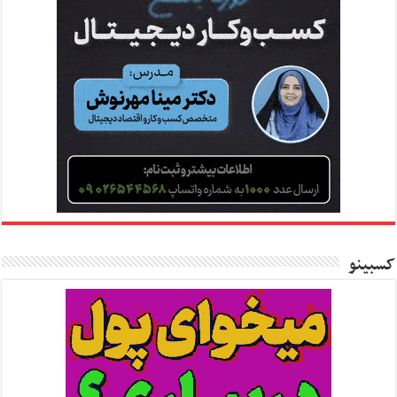
کسبینو