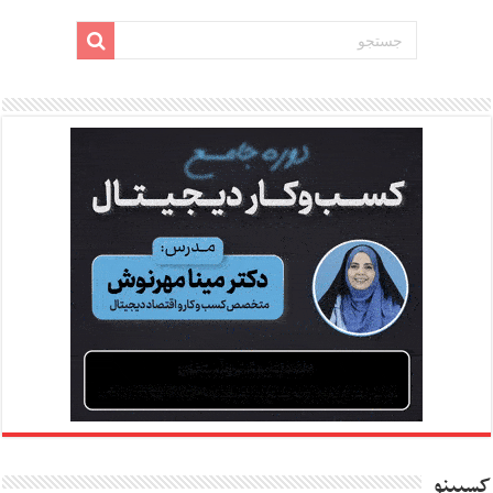
کسبینو