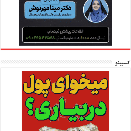
کسبینو