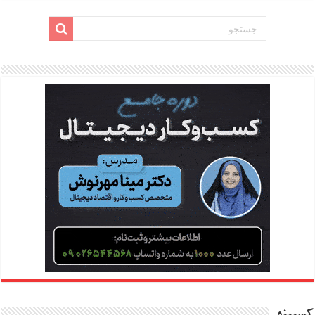
کسبینو